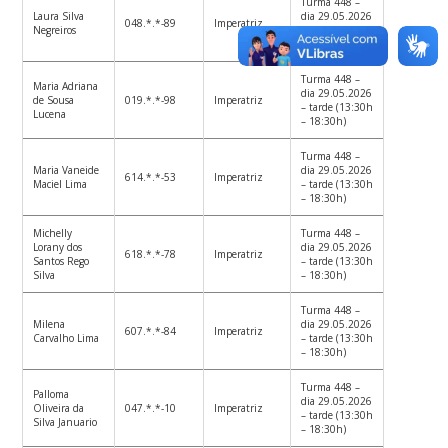
Turma 448 –
Laura Silva
dia 29.05.2026
048.*.*-89
Imperatriz
Negreiros
– tarde (13:30h
– 18:30h)
Turma 448 –
Maria Adriana
dia 29.05.2026
de Sousa
019.*.*-98
Imperatriz
– tarde (13:30h
Lucena
– 18:30h)
Turma 448 –
Maria Vaneide
dia 29.05.2026
614.*.*-53
Imperatriz
Maciel Lima
– tarde (13:30h
– 18:30h)
Michelly
Turma 448 –
Lorany dos
dia 29.05.2026
618.*.*-78
Imperatriz
Santos Rego
– tarde (13:30h
Silva
– 18:30h)
Turma 448 –
Milena
dia 29.05.2026
607.*.*-84
Imperatriz
Carvalho Lima
– tarde (13:30h
– 18:30h)
Turma 448 –
Palloma
dia 29.05.2026
Oliveira da
047.*.*-10
Imperatriz
– tarde (13:30h
Silva Januario
– 18:30h)