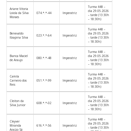
Turma 448 –
Ariane Vitoria
dia 29.05.2026
Loiola da Silva
074.*.*-44
Imperatriz
– tarde (13:30h
Moraes
– 18:30h)
Turma 448 –
Benevaldo
dia 29.05.2026
023.*.*-64
Imperatriz
Ibiapina Silva
– tarde (13:30h
– 18:30h)
Turma 448 –
Bianca Maciel
dia 29.05.2026
080.*.*-48
Imperatriz
de Araujo
– tarde (13:30h
– 18:30h)
Turma 448 –
Camila
dia 29.05.2026
Carneiro dos
051.*.*-99
Imperatriz
– tarde (13:30h
Reis
– 18:30h)
Turma 448 –
Cleiton da
dia 29.05.2026
608.*.*-02
Imperatriz
Silva Junior
– tarde (13:30h
– 18:30h)
Turma 448 –
Cleyver
dia 29.05.2026
Miranda
616.*.*-56
Imperatriz
– tarde (13:30h
Araújo Sá