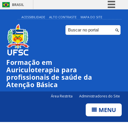
BRASIL
Simplifique!
ACESSIBILIDADE
ALTO CONTRASTE
MAPA DO SITE
Comunica BR
Participe
Acesso à informação
Legislação
Formação em
Canais
Auriculoterapia para
profissionais de saúde da
Atenção Básica
Área Restrita
Administradores do Site
MENU