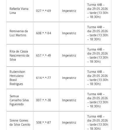
Turma 448 –
Rafaella Viana
dia 29.05.2026
027.*.*-69
Imperatriz
Lima
– tarde (13:30h
– 18:30h)
Turma 448 –
Remivania da
dia 29.05.2026
608.*.*-94
Imperatriz
Luz Martins
– tarde (13:30h
– 18:30h)
Turma 448 –
Rita de Cássia
dia 29.05.2026
Nascimento da
657.*.*-49
Imperatriz
– tarde (13:30h
Silva
– 18:30h)
Rubenilson
Turma 448 –
Herculano
dia 29.05.2026
614.*.*-77
Imperatriz
Brasil
– tarde (13:30h
Rodrigues
– 18:30h)
Turma 448 –
Samua
dia 29.05.2026
Carvalho Silva
007.*.*-38
Imperatriz
– tarde (13:30h
Figueiredo
– 18:30h)
Turma 448 –
Sirene Gomes
dia 29.05.2026
508.*.*-87
Imperatriz
da Silva Camilo
– tarde (13:30h
– 18:30h)