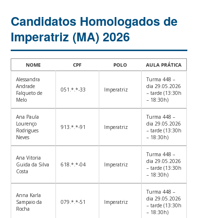
Candidatos Homologados de
Imperatriz (MA) 2026
NOME
CPF
POLO
AULA PRÁTICA
Alessandra
Turma 448 –
Andrade
dia 29.05.2026
051.*.*-33
Imperatriz
Falqueto de
– tarde (13:30h
Melo
– 18:30h)
Ana Paula
Turma 448 –
Lourenço
dia 29.05.2026
913.*.*-91
Imperatriz
Rodrigues
– tarde (13:30h
Neves
– 18:30h)
Turma 448 –
Ana Vitoria
dia 29.05.2026
Guida da Silva
618.*.*-04
Imperatriz
– tarde (13:30h
Costa
– 18:30h)
Turma 448 –
Anna Karla
dia 29.05.2026
Sampaio da
079.*.*-51
Imperatriz
– tarde (13:30h
Rocha
– 18:30h)