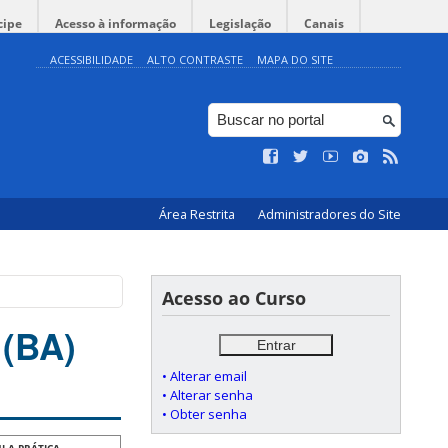
cipe
Acesso à informação
Legislação
Canais
ACESSIBILIDADE
ALTO CONTRASTE
MAPA DO SITE
Área Restrita
Administradores do Site
Acesso ao Curso
 (BA)
• Alterar email
• Alterar senha
• Obter senha