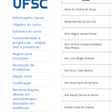
NOME
Alana de Oliveira de Souza
Informações Gerais
Alessandra dos Santos Lima
Objetivo do curso
Estrutura do curso
Aline Regina Santos Portela
Funcionamento e
progressão – etapas
Ana Carolina Campos Valladares
EAD e presencial
Tosto Pereira
Regras para
inscrições
Ana Lúcia Borges Andrade
Resolução de
Problemas
Ana Paula Costa Martins
Edição 2026
Certificação
Ana Paula Rocha de Santana
Recomendações
clínicas em
Ana Raquel Santos de Moura
auriculoterapia
baseadas em
evidências
Andréa Caires de Oliveira