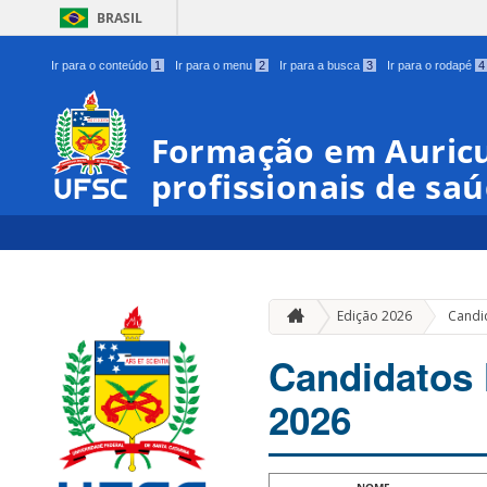
BRASIL
Ir para o conteúdo
1
Ir para o menu
2
Ir para a busca
3
Ir para o rodapé
4
Formação em Auricu
profissionais de sa
Edição 2026
Candi
Candidatos 
2026