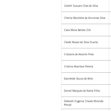
Catielli Susuani Dias da Silva
Chenia Mariclelia da Anunciao Silva
Clara Maria Batista Zilli
Cleide Novais da Silva Duarte
Cristiane de Amorim Pires
Cristina Alcantara Pereira
Dacirleide Souza de Brito
Daniel Marques da Rocha Filho
Deborah Eugenia Chaves Miranda
Araujo