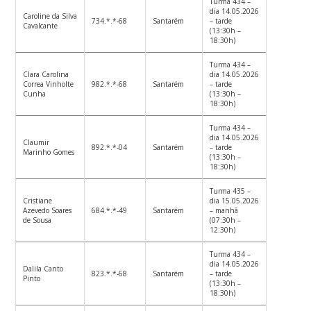
Turma 434 –
dia 14.05.2026
Caroline da Silva
734.*.*-68
Santarém
– tarde
Cavalcante
(13:30h –
18:30h)
Turma 434 –
Clara Carolina
dia 14.05.2026
Correa Vinholte
982.*.*-68
Santarém
– tarde
Cunha
(13:30h –
18:30h)
Turma 434 –
dia 14.05.2026
Claumir
892.*.*-04
Santarém
– tarde
Marinho Gomes
(13:30h –
18:30h)
Turma 435 –
Cristiane
dia 15.05.2026
Azevedo Soares
684.*.*-49
Santarém
– manhã
de Sousa
(07:30h –
12:30h)
Turma 434 –
dia 14.05.2026
Dalila Canto
823.*.*-68
Santarém
– tarde
Pinto
(13:30h –
18:30h)