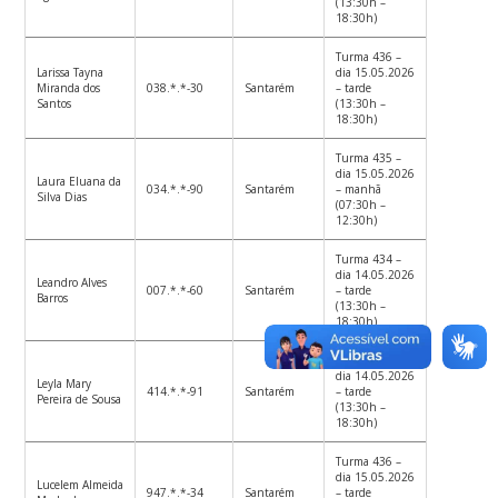
(13:30h –
18:30h)
Turma 436 –
Larissa Tayna
dia 15.05.2026
Miranda dos
038.*.*-30
Santarém
– tarde
Santos
(13:30h –
18:30h)
Turma 435 –
dia 15.05.2026
Laura Eluana da
034.*.*-90
Santarém
– manhã
Silva Dias
(07:30h –
12:30h)
Turma 434 –
dia 14.05.2026
Leandro Alves
007.*.*-60
Santarém
– tarde
Barros
(13:30h –
18:30h)
Turma 434 –
dia 14.05.2026
Leyla Mary
414.*.*-91
Santarém
– tarde
Pereira de Sousa
(13:30h –
18:30h)
Turma 436 –
dia 15.05.2026
Lucelem Almeida
947.*.*-34
Santarém
– tarde