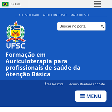
BRASIL
Simplifique!
ACESSIBILIDADE
ALTO CONTRASTE
MAPA DO SITE
Comunica BR
Participe
Acesso à informação
Legislação
Formação em
Canais
Auriculoterapia para
profissionais de saúde da
Atenção Básica
Área Restrita
Administradores do Site
MENU