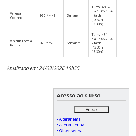
Turma 436 –
dia 15.05.2026
Vanessa
980.*.*-49
Santarém
– tarde
Godinho
(13:30h –
18:30h)
Turma 434 –
dia 14.05.2026
Vinicius Portela
029.*.*-29
Santarém
– tarde
Pantoja
(13:30h –
18:30h)
Atualizado em: 24/03/2026 15h55
Acesso ao Curso
• Alterar email
• Alterar senha
• Obter senha