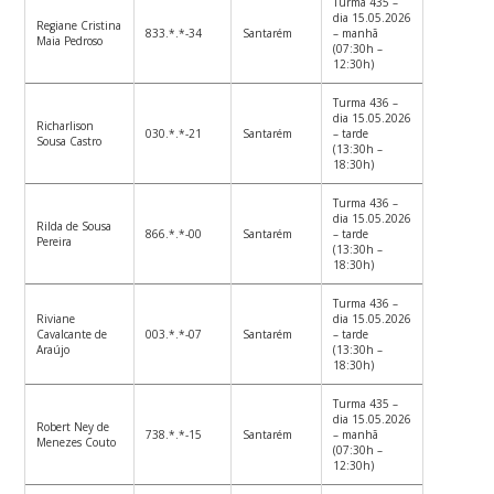
Turma 435 –
dia 15.05.2026
Regiane Cristina
833.*.*-34
Santarém
– manhã
Maia Pedroso
(07:30h –
12:30h)
Turma 436 –
dia 15.05.2026
Richarlison
030.*.*-21
Santarém
– tarde
Sousa Castro
(13:30h –
18:30h)
Turma 436 –
dia 15.05.2026
Rilda de Sousa
866.*.*-00
Santarém
– tarde
Pereira
(13:30h –
18:30h)
Turma 436 –
Riviane
dia 15.05.2026
Cavalcante de
003.*.*-07
Santarém
– tarde
Araújo
(13:30h –
18:30h)
Turma 435 –
dia 15.05.2026
Robert Ney de
738.*.*-15
Santarém
– manhã
Menezes Couto
(07:30h –
12:30h)