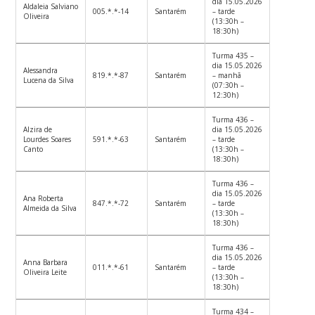
dia 15.05.2026
Aldaleia Salviano
005.*.*-14
Santarém
– tarde
Oliveira
(13:30h –
18:30h)
Turma 435 –
dia 15.05.2026
Alessandra
819.*.*-87
Santarém
– manhã
Lucena da Silva
(07:30h –
12:30h)
Turma 436 –
Alzira de
dia 15.05.2026
Lourdes Soares
591.*.*-63
Santarém
– tarde
Canto
(13:30h –
18:30h)
Turma 436 –
dia 15.05.2026
Ana Roberta
847.*.*-72
Santarém
– tarde
Almeida da Silva
(13:30h –
18:30h)
Turma 436 –
dia 15.05.2026
Anna Barbara
011.*.*-61
Santarém
– tarde
Oliveira Leite
(13:30h –
18:30h)
Turma 434 –