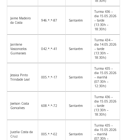
18:30h)
Turma 436 –
dia 15.05.2026
Jaime Madeiro
946.*.*-87
Santarém
– tarde
da Costa
(13:30h –
18:30h)
Turma 434 –
Jairilene
dia 14.05.2026
Vasconcelos
042.*.*-41
Santarém
– tarde
Guimaraes
(13:30h –
18:30h)
Turma 435 –
dia 15.05.2026
Jessica Pinto
005.*.*-17
Santarém
– manhã
Trindade Leal
(07:30h –
12:30h)
Turma 436 –
dia 15.05.2026
Joelson Costa
608.*.*-72
Santarém
– tarde
Goncalves
(13:30h –
18:30h)
Turma 435 –
dia 15.05.2026
Jucelia Costa da
005.*.*-02
Santarém
– manhã
Cruz
(07:30h –