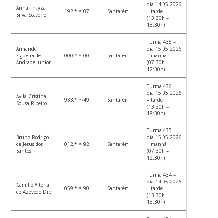
dia 14.05.2026
Anna Thayza
192.*.*-07
Santarém
– tarde
Silva Scavone
(13:30h –
18:30h)
Turma 435 –
Armando
dia 15.05.2026
Figueira de
000.*.*-00
Santarém
– manhã
Andrade Junior
(07:30h –
12:30h)
Turma 436 –
dia 15.05.2026
Aylla Cristina
933.*.*-49
Santarém
– tarde
Sousa Ribeiro
(13:30h –
18:30h)
Turma 435 –
Bruno Rodrigo
dia 15.05.2026
de Jesus dos
012.*.*-92
Santarém
– manhã
Santos
(07:30h –
12:30h)
Turma 434 –
dia 14.05.2026
Camille Vitoria
059.*.*-90
Santarém
– tarde
de Azevedo Dib
(13:30h –
18:30h)