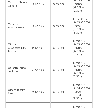
dia 15.05.2026
Marilene Chaves
603.*.*-49
Santarém
– manhã
Oliveira
(07:30h –
12:30h)
Turma 436 –
dia 15.05.2026
Maysa Carla
006.*.*-09
Santarém
– tarde
Paiva Terasawa
(13:30h –
18:30h)
Turma 435 –
Miriam
dia 15.05.2026
Vasconcelos Lima
805.*.*-34
Santarém
– manhã
Tapajós
(07:30h –
12:30h)
Turma 435 –
dia 15.05.2026
Odineth Serrão
017.*.*-62
Santarém
– manhã
de Souza
(07:30h –
12:30h)
Turma 434 –
dia 14.05.2026
Oldaisa Ribeiro
403.*.*-30
Santarém
– tarde
Alves
(13:30h –
18:30h)
Turma 435 –