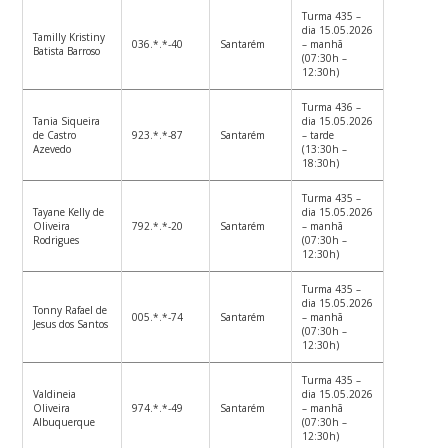
Turma 435 –
dia 15.05.2026
Tamilly Kristiny
036.*.*-40
Santarém
– manhã
Batista Barroso
(07:30h –
12:30h)
Turma 436 –
Tania Siqueira
dia 15.05.2026
de Castro
923.*.*-87
Santarém
– tarde
Azevedo
(13:30h –
18:30h)
Turma 435 –
Tayane Kelly de
dia 15.05.2026
Oliveira
792.*.*-20
Santarém
– manhã
Rodrigues
(07:30h –
12:30h)
Turma 435 –
dia 15.05.2026
Tonny Rafael de
005.*.*-74
Santarém
– manhã
Jesus dos Santos
(07:30h –
12:30h)
Turma 435 –
Valdineia
dia 15.05.2026
Oliveira
974.*.*-49
Santarém
– manhã
Albuquerque
(07:30h –
12:30h)