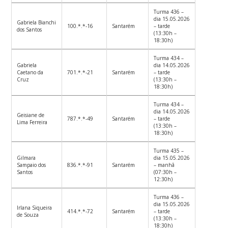
Turma 436 –
dia 15.05.2026
Gabriela Bianchi
100.*.*-16
Santarém
– tarde
dos Santos
(13:30h –
18:30h)
Turma 434 –
Gabriela
dia 14.05.2026
Caetano da
701.*.*-21
Santarém
– tarde
Cruz
(13:30h –
18:30h)
Turma 434 –
dia 14.05.2026
Geisiane de
787.*.*-49
Santarém
– tarde
Lima Ferreira
(13:30h –
18:30h)
Turma 435 –
Gilmara
dia 15.05.2026
Sampaio dos
836.*.*-91
Santarém
– manhã
Santos
(07:30h –
12:30h)
Turma 436 –
dia 15.05.2026
Irlana Siqueira
414.*.*-72
Santarém
– tarde
de Souza
(13:30h –
18:30h)