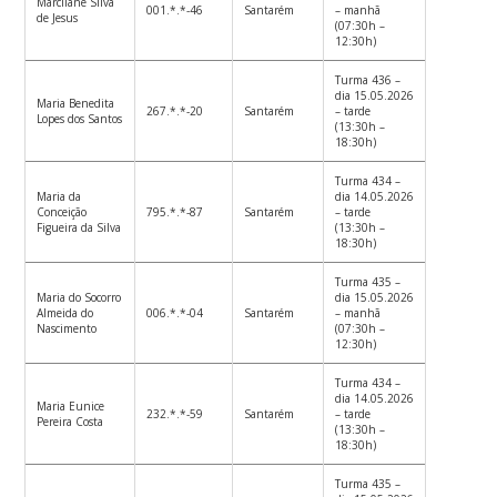
Marcilane Silva
001.*.*-46
Santarém
– manhã
de Jesus
(07:30h –
12:30h)
Turma 436 –
dia 15.05.2026
Maria Benedita
267.*.*-20
Santarém
– tarde
Lopes dos Santos
(13:30h –
18:30h)
Turma 434 –
Maria da
dia 14.05.2026
Conceição
795.*.*-87
Santarém
– tarde
Figueira da Silva
(13:30h –
18:30h)
Turma 435 –
Maria do Socorro
dia 15.05.2026
Almeida do
006.*.*-04
Santarém
– manhã
Nascimento
(07:30h –
12:30h)
Turma 434 –
dia 14.05.2026
Maria Eunice
232.*.*-59
Santarém
– tarde
Pereira Costa
(13:30h –
18:30h)
Turma 435 –