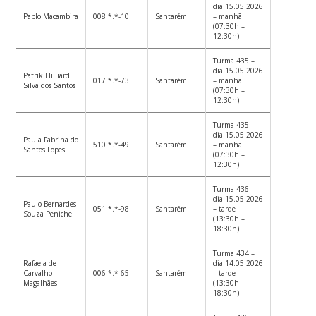
dia 15.05.2026
Pablo Macambira
008.*.*-10
Santarém
– manhã
(07:30h –
12:30h)
Turma 435 –
dia 15.05.2026
Patrik Hilliard
017.*.*-73
Santarém
– manhã
Silva dos Santos
(07:30h –
12:30h)
Turma 435 –
dia 15.05.2026
Paula Fabrina do
510.*.*-49
Santarém
– manhã
Santos Lopes
(07:30h –
12:30h)
Turma 436 –
dia 15.05.2026
Paulo Bernardes
051.*.*-98
Santarém
– tarde
Souza Peniche
(13:30h –
18:30h)
Turma 434 –
Rafaela de
dia 14.05.2026
Carvalho
006.*.*-65
Santarém
– tarde
Magalhães
(13:30h –
18:30h)