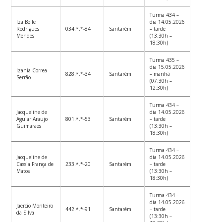
Turma 434 –
Iza Belle
dia 14.05.2026
Rodrigues
034.*.*-84
Santarém
– tarde
Mendes
(13:30h –
18:30h)
Turma 435 –
dia 15.05.2026
Izania Correa
828.*.*-34
Santarém
– manhã
Serrão
(07:30h –
12:30h)
Turma 434 –
Jacqueline de
dia 14.05.2026
Aguiar Araujo
801.*.*-53
Santarém
– tarde
Guimaraes
(13:30h –
18:30h)
Turma 434 –
Jacqueline de
dia 14.05.2026
Cassia França de
233.*.*-20
Santarém
– tarde
Matos
(13:30h –
18:30h)
Turma 434 –
dia 14.05.2026
Jaercio Monteiro
442.*.*-91
Santarém
– tarde
da Silva
(13:30h –