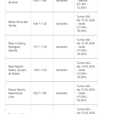
636.*.*-06
Santarém
– manhã
de Faria
(07:30h –
12:30h)
Turma 436 –
dia 15.05.2026
Mábia Vieira dos
636.*.*-20
Santarém
– tarde
Santos
(13:30h –
18:30h)
Turma 436 –
Mara Cristiany
dia 15.05.2026
Rodrigues
757.*.*-34
Santarém
– tarde
Spinola
(13:30h –
18:30h)
Turma 434 –
Mara Rejane
dia 14.05.2026
Valdez Goulart
120.*.*-54
Santarém
– tarde
de Ribera
(13:30h –
18:30h)
Turma 436 –
Marcia Socorro
dia 15.05.2026
Nascimento
650.*.*-00
Santarém
– tarde
Lima
(13:30h –
18:30h)
Turma 435 –
dia 15.05.2026