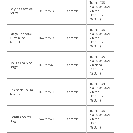
Turma 436 –
dia 15.05.2026
Dayana Costa de
983.*.*-04
Santarém
– tarde
Souza
(13:30h –
18:30h)
Turma 436 –
Diego Henrique
dia 15.05.2026
Oliveira de
047.*.*-07
Santarém
– tarde
Andrade
(13:30h –
18:30h)
Turma 435 –
dia 15.05.2026
Douglas da Silva
020.*.*-45
Santarém
– manhã
Borges
(07:30h –
12:30h)
Turma 434 –
dia 14.05.2026
Ediene de Souza
026.*.*-90
Santarém
– tarde
Tavares
(13:30h –
18:30h)
Turma 436 –
dia 15.05.2026
Elenilza Soares
647.*.*-20
Santarém
– tarde
Borges
(13:30h –
18:30h)