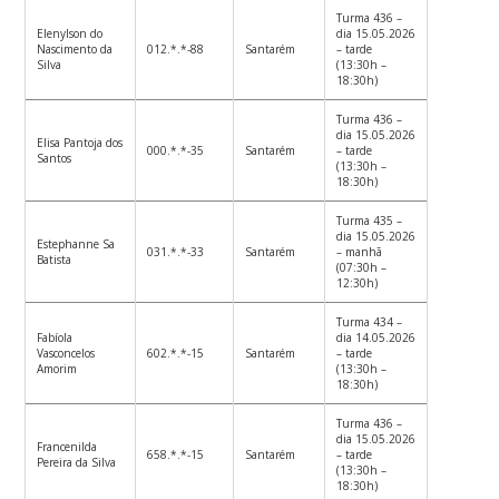
Turma 436 –
Elenylson do
dia 15.05.2026
Nascimento da
012.*.*-88
Santarém
– tarde
Silva
(13:30h –
18:30h)
Turma 436 –
dia 15.05.2026
Elisa Pantoja dos
000.*.*-35
Santarém
– tarde
Santos
(13:30h –
18:30h)
Turma 435 –
dia 15.05.2026
Estephanne Sa
031.*.*-33
Santarém
– manhã
Batista
(07:30h –
12:30h)
Turma 434 –
Fabíola
dia 14.05.2026
Vasconcelos
602.*.*-15
Santarém
– tarde
Amorim
(13:30h –
18:30h)
Turma 436 –
dia 15.05.2026
Francenilda
658.*.*-15
Santarém
– tarde
Pereira da Silva
(13:30h –
18:30h)