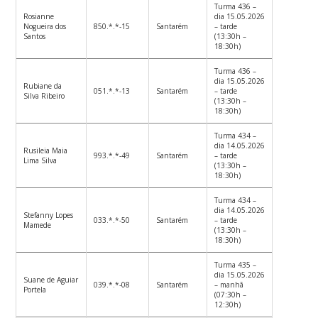
Turma 436 –
Rosianne
dia 15.05.2026
Nogueira dos
850.*.*-15
Santarém
– tarde
Santos
(13:30h –
18:30h)
Turma 436 –
dia 15.05.2026
Rubiane da
051.*.*-13
Santarém
– tarde
Silva Ribeiro
(13:30h –
18:30h)
Turma 434 –
dia 14.05.2026
Rusileia Maia
993.*.*-49
Santarém
– tarde
Lima Silva
(13:30h –
18:30h)
Turma 434 –
dia 14.05.2026
Stefanny Lopes
033.*.*-50
Santarém
– tarde
Mamede
(13:30h –
18:30h)
Turma 435 –
dia 15.05.2026
Suane de Aguiar
039.*.*-08
Santarém
– manhã
Portela
(07:30h –
12:30h)