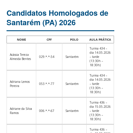
Candidatos Homologados de
Santarém (PA) 2026
NOME
CPF
POLO
AULA PRÁTICA
Turma 434 –
dia 14.05.2026
Acássia Tereza
029.*.*-54
Santarém
– tarde
Almeida Bentes
(13:30h –
18:30h)
Turma 434 –
dia 14.05.2026
Adriana Lemos
053.*.*-77
Santarém
– tarde
Pereira
(13:30h –
18:30h)
Turma 436 –
dia 15.05.2026
Adriane da Silva
006.*.*-67
Santarém
– tarde
Ramos
(13:30h –
18:30h)
Turma 436 –