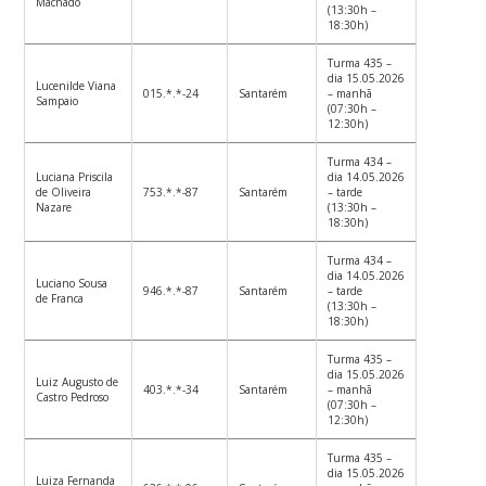
Machado
(13:30h –
18:30h)
Turma 435 –
dia 15.05.2026
Lucenilde Viana
015.*.*-24
Santarém
– manhã
Sampaio
(07:30h –
12:30h)
Turma 434 –
Luciana Priscila
dia 14.05.2026
de Oliveira
753.*.*-87
Santarém
– tarde
Nazare
(13:30h –
18:30h)
Turma 434 –
dia 14.05.2026
Luciano Sousa
946.*.*-87
Santarém
– tarde
de Franca
(13:30h –
18:30h)
Turma 435 –
dia 15.05.2026
Luiz Augusto de
403.*.*-34
Santarém
– manhã
Castro Pedroso
(07:30h –
12:30h)
Turma 435 –
dia 15.05.2026
Luiza Fernanda