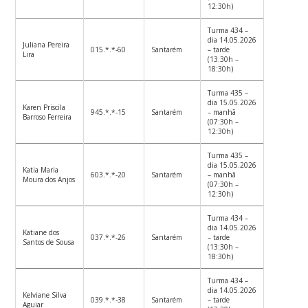
12:30h)
Turma 434 –
dia 14.05.2026
Juliana Pereira
015.*.*-60
Santarém
– tarde
Lira
(13:30h –
18:30h)
Turma 435 –
dia 15.05.2026
Karen Priscila
945.*.*-15
Santarém
– manhã
Barroso Ferreira
(07:30h –
12:30h)
Turma 435 –
dia 15.05.2026
Katia Maria
603.*.*-20
Santarém
– manhã
Moura dos Anjos
(07:30h –
12:30h)
Turma 434 –
dia 14.05.2026
Katiane dos
037.*.*-26
Santarém
– tarde
Santos de Sousa
(13:30h –
18:30h)
Turma 434 –
dia 14.05.2026
Kelviane Silva
039.*.*-38
Santarém
– tarde
Aguiar